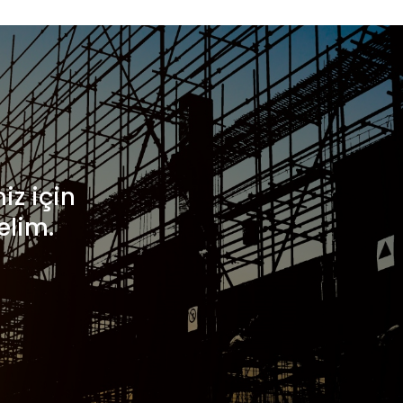
iz için
elim.