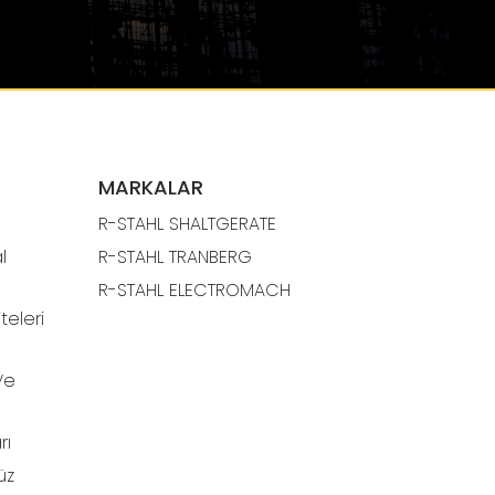
MARKALAR
R-STAHL SHALTGERATE
l
R-STAHL TRANBERG
R-STAHL ELECTROMACH
teleri
Ve
rı
üz