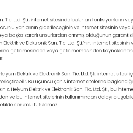
n. Tic. Ltd. Şti., internet sitesinde bulunan fonksiyonların ve
nlu yanlarının giderileceğinin ve internet sitesinin veya bu i
eya başka zararlı unsurlardan arınmış olduğunun garantis
ktrik ve Elektronik San. Tic. Ltd. Şti.’nin, internet sitesinin
erine getirilmesinden veya getirilmemesinden kaynaklanan 
r.
Helyum Elektrik ve Elektronik San. Tic. Ltd. Şti. internet sites
erleştirebilir. Bu üçüncü şahıs internet sitelerine bağlandığını
sınız. Helyum Elektrik ve Elektronik San. Tic. Ltd. Şti., bu int
arından ve bu internet sitelerinin kullanımından dolayı oluş
 şekilde sorumlu tutulamaz.