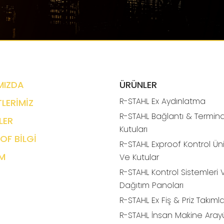
MIZDA
ÜRÜNLER
R-STAHL Ex Aydınlatma
LERİMİZ
R-STAHL Bağlantı & Termina
LER
Kutuları
OF BİLGİ
R-STAHL Exproof Kontrol Üni
İM
Ve Kutular
R-STAHL Kontrol Sistemleri 
Dağıtım Panoları
R-STAHL Ex Fiş & Priz Takımla
R-STAHL İnsan Makine Aray