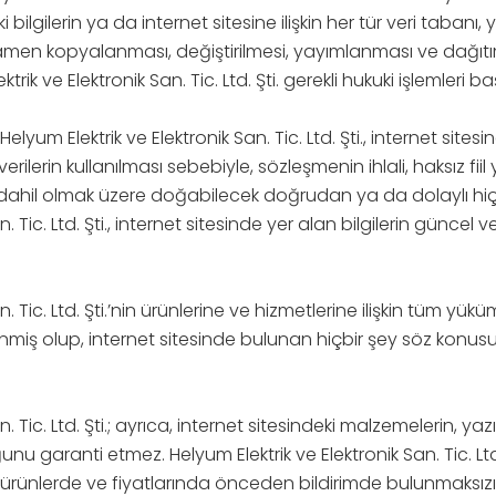
 bilgilerin ya da internet sitesine ilişkin her tür veri tabanı, 
n kopyalanması, değiştirilmesi, yayımlanması ve dağıtımı 
ik ve Elektronik San. Tic. Ltd. Şti. gerekli hukuki işlemleri ba
lyum Elektrik ve Elektronik San. Tic. Ltd. Şti., internet sitesin
verilerin kullanılması sebebiyle, sözleşmenin ihlali, haksız f
dahil olmak üzere doğabilecek doğrudan ya da dolaylı hiçb
. Tic. Ltd. Şti., internet sitesinde yer alan bilgilerin güncel 
. Tic. Ltd. Şti.’nin ürünlerine ve hizmetlerine ilişkin tüm yüküm
enmiş olup, internet sitesinde bulunan hiçbir şey söz konusu
n. Tic. Ltd. Şti.; ayrıca, internet sitesindeki malzemelerin, ya
u garanti etmez. Helyum Elektrik ve Elektronik San. Tic. Ltd. 
ürünlerde ve fiyatlarında önceden bildirimde bulunmaksızın