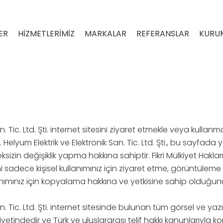
ER
HİZMETLERİMİZ
MARKALAR
REFERANSLAR
KURU
n. Tic. Ltd. Şti. internet sitesini ziyaret etmekle veya kulla
z. Helyum Elektrik ve Elektronik San. Tic. Ltd. Şti., bu sayfada
n değişiklik yapma hakkına sahiptir. Fikri Mülkiyet Hakları 
esini sadece kişisel kullanımınız için ziyaret etme, görüntüleme
lanımınız için kopyalama hakkına ve yetkisine sahip olduğun
n. Tic. Ltd. Şti. internet sitesinde bulunan tüm görsel ve yaz
ülkiyetindedir ve Türk ve uluslararası telif hakkı kanunlarıyl