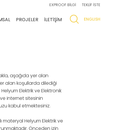
EXPROOF BİLGİ
TEKLİF İSTE
MSAL
PROJELER
İLETİŞİM
ENGLISH
nmakla, aşağıda yer alan
 yer alan koşullarda dilediği
Helyum Elektrik ve Elektronik
 ve internet sitesinin
uzu kabul etmektesiniz.
ılı materyal Helyum Elektrik ve
a korunmaktadır. Önceden izin