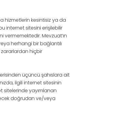
ya hizmetlerin kesintisiz ya da
nternet sitesini erişilebilir
ini vermemektedir. Mevzuat’ın
 veya herhangi bir bağlantılı
zararlardan hiçbir
i içerisinden üçüncü şahıslara ait
zda, ilgili internet sitesinin
ernet sitelerinde yayımlanan
abilecek doğrudan ve/veya