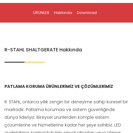
ÜRÜNLER
Hakkında
Download
R-STAHL SHALTGERATE Hakkında
PATLAMA KORUMA ÜRÜNLERİMİZ VE ÇÖZÜMLERİMİZ
R. STAHL, onlarca yıllık zengin bir deneyime sahip küresel bir
markadır. Patlama koruması ve sistem güvenliğinde
dünya lideriyiz. Bireysel ürünlerden komple sistem
çözümlerine ve hizmetlerine kadar her şeye sahibiz: LED
aydınlatma, kontrol kutuları, sinyal cihazları veya izleme