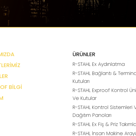
MIZDA
ÜRÜNLER
R-STAHL Ex Aydınlatma
LERİMİZ
R-STAHL Bağlantı & Termina
LER
Kutuları
OF BİLGİ
R-STAHL Exproof Kontrol Üni
İM
Ve Kutular
R-STAHL Kontrol Sistemleri 
Dağıtım Panoları
R-STAHL Ex Fiş & Priz Takımla
R-STAHL İnsan Makine Aray