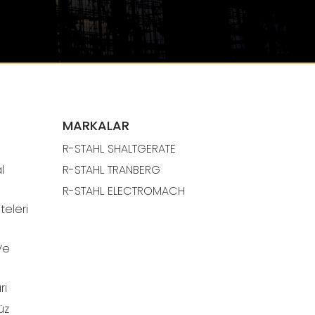
MARKALAR
R-STAHL SHALTGERATE
l
R-STAHL TRANBERG
R-STAHL ELECTROMACH
teleri
Ve
rı
üz