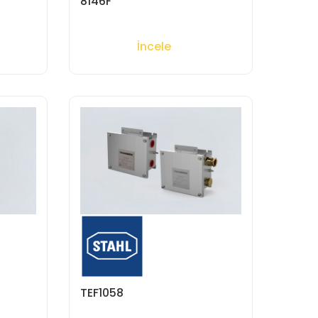
8146F
İncele
TEF1058