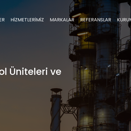
ER
HİZMETLERİMİZ
MARKALAR
REFERANSLAR
KURU
l Üniteleri ve