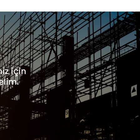
iz için
elim.