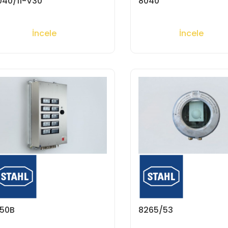
040/11-V30
8040
İncele
İncele
150B
8265/53