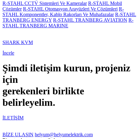
R-STAHL CCTV Sistemleri Ve Kameralar
R-STAHL Mobil
Çözümler
R-STAHL Otomasyon Arayüzleri Ve Çözümleri
R-
STAHL Komponentler, Kablo Rakorları Ve Muhafazalar
R-STAHL
TRANBERG ENERGY
R-STAHL TRANBERG AVIATION
R-
STAHL TRANBERG MARINE
SHARK KVM
İncele
Şimdi iletişim kurun, projeniz
için
gerekenleri birlikte
belirleyelim.
İLETİŞİM
BİZE ULAŞIN
helyum@helyumelektrik.com