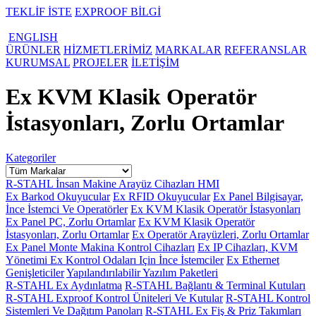
TEKLİF İSTE
EXPROOF BİLGİ
ENGLISH
ÜRÜNLER
HİZMETLERİMİZ
MARKALAR
REFERANSLAR
KURUMSAL
PROJELER
İLETİŞİM
Ex KVM Klasik Operatör
İstasyonları, Zorlu Ortamlar
Kategoriler
R-STAHL İnsan Makine Arayüz Cihazları HMI
Ex Barkod Okuyucular
Ex RFID Okuyucular
Ex Panel Bilgisayar,
İnce İstemci Ve Operatörler
Ex KVM Klasik Operatör İstasyonları
Ex Panel PC, Zorlu Ortamlar
Ex KVM Klasik Operatör
İstasyonları, Zorlu Ortamlar
Ex Operatör Arayüzleri, Zorlu Ortamlar
Ex Panel Monte Makina Kontrol Cihazları
Ex IP Cihazları, KVM
Yönetimi
Ex Kontrol Odaları Için İnce İstemciler
Ex Ethernet
Genişleticiler
Yapılandırılabilir Yazılım Paketleri
R-STAHL Ex Aydınlatma
R-STAHL Bağlantı & Terminal Kutuları
R-STAHL Exproof Kontrol Üniteleri Ve Kutular
R-STAHL Kontrol
Sistemleri Ve Dağıtım Panoları
R-STAHL Ex Fiş & Priz Takımları