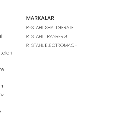
MARKALAR
R-STAHL SHALTGERATE
l
R-STAHL TRANBERG
R-STAHL ELECTROMACH
teleri
Ve
rı
üz
e