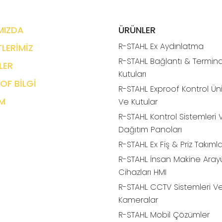
MIZDA
ÜRÜNLER
R-STAHL Ex Aydınlatma
LERİMİZ
R-STAHL Bağlantı & Termina
LER
Kutuları
OF BİLGİ
R-STAHL Exproof Kontrol Üni
İM
Ve Kutular
R-STAHL Kontrol Sistemleri 
Dağıtım Panoları
R-STAHL Ex Fiş & Priz Takımla
R-STAHL İnsan Makine Aray
Cihazları HMI
R-STAHL CCTV Sistemleri V
Kameralar
R-STAHL Mobil Çözümler