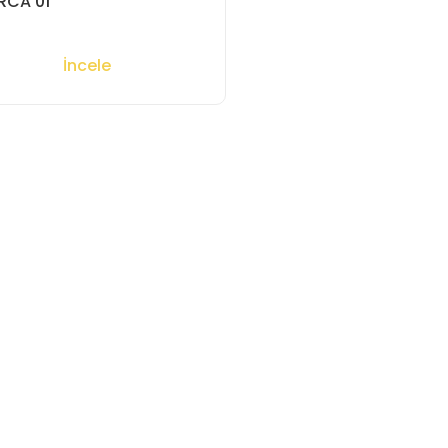
RCA 01
İncele