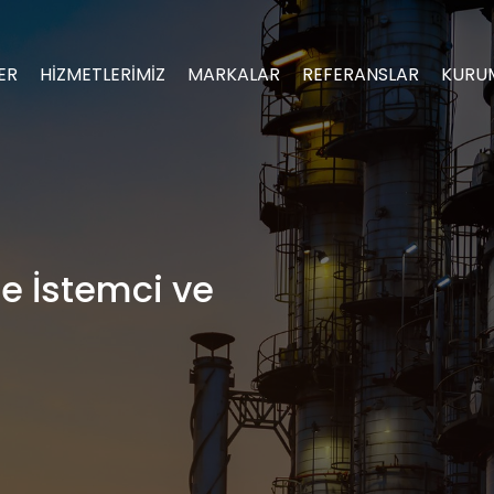
ER
HİZMETLERİMİZ
MARKALAR
REFERANSLAR
KURU
ce İstemci ve