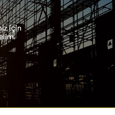
iz için
elim.