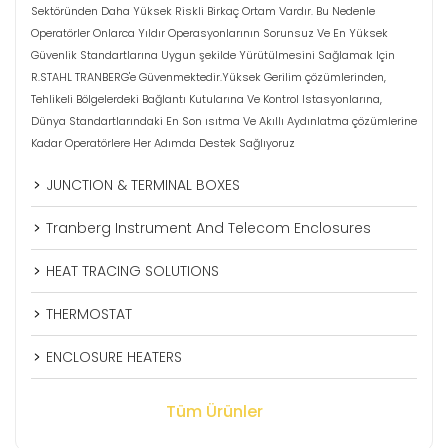
Sektöründen Daha Yüksek Riskli Birkaç Ortam Vardır. Bu Nedenle
Operatörler Onlarca Yıldır Operasyonlarının Sorunsuz Ve En Yüksek
Güvenlik Standartlarına Uygun şekilde Yürütülmesini Sağlamak Için
R.STAHL TRANBERG'e Güvenmektedir.Yüksek Gerilim çözümlerinden,
Tehlikeli Bölgelerdeki Bağlantı Kutularına Ve Kontrol Istasyonlarına,
Dünya Standartlarındaki En Son ısıtma Ve Akıllı Aydınlatma çözümlerine
Kadar Operatörlere Her Adımda Destek Sağlıyoruz
JUNCTION & TERMINAL BOXES
Tranberg Instrument And Telecom Enclosures
HEAT TRACING SOLUTIONS
THERMOSTAT
ENCLOSURE HEATERS
Tüm Ürünler